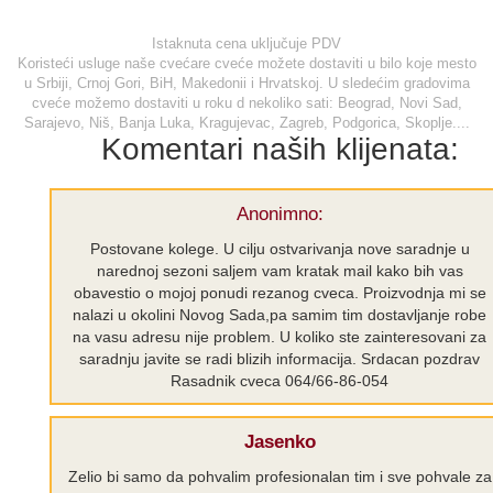
Istaknuta cena uključuje PDV
Koristeći usluge naše cvećare cveće možete dostaviti u bilo koje mesto
u Srbiji, Crnoj Gori, BiH, Makedonii i Hrvatskoj. U sledećim gradovima
cveće možemo dostaviti u roku d nekoliko sati: Beograd, Novi Sad,
Sarajevo, Niš, Banja Luka, Kragujevac, Zagreb, Podgorica, Skoplje....
Komentari naših klijenata:
Anonimno:
Postovane kolege. U cilju ostvarivanja nove saradnje u
narednoj sezoni saljem vam kratak mail kako bih vas
obavestio o mojoj ponudi rezanog cveca. Proizvodnja mi se
nalazi u okolini Novog Sada,pa samim tim dostavljanje robe
na vasu adresu nije problem. U koliko ste zainteresovani za
saradnju javite se radi blizih informacija. Srdacan pozdrav
Rasadnik cveca 064/66-86-054
Jasenko
Zelio bi samo da pohvalim profesionalan tim i sve pohvale za