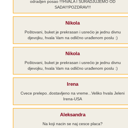
odradjen posao !!!HVALA I SURADJUJEMO OD
SADA!!!POZDRAV!!!
Nikola
Poštovani, buket je prekrasan i usrećio je jednu divnu
djevojku, hvala Vam na odlično urađenom poslu :)
Nikola
Poštovani, buket je prekrasan i usrećio je jednu divnu
djevojku, hvala Vam na odlično urađenom poslu :)
Irena
Cvece prelepo..dostavljeno na vreme...Veliko hvala Jeleni
Irena-USA
Aleksandra
Na koji nacin se naj cesce placa?