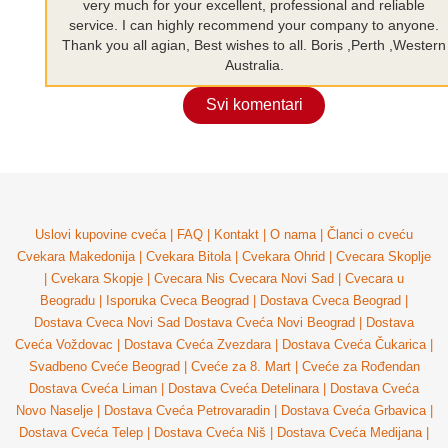
very much for your excellent, professional and reliable
service. I can highly recommend your company to anyone.
Thank you all agian, Best wishes to all. Boris ,Perth ,Western
Australia.
Svi komentari
Uslovi kupovine cveća
|
FAQ
|
Kontakt
|
O nama
|
Članci o cveću
Cvekara Makedonija
|
Cvekara Bitola
|
Cvekara Ohrid
|
Cvecara Skoplje
|
Cvekara Skopje
|
Cvecara Nis
Cvecara Novi Sad
|
Cvecara u
Beogradu
|
Isporuka Cveca Beograd
|
Dostava Cveca Beograd
|
Dostava Cveca Novi Sad
Dostava Cveća Novi Beograd
|
Dostava
Cveća Voždovac
|
Dostava Cveća Zvezdara
|
Dostava Cveća Čukarica
|
Svadbeno Cveće Beograd
|
Cveće za 8. Mart
|
Cveće za Rođendan
Dostava Cveća Liman
|
Dostava Cveća Detelinara
|
Dostava Cveća
Novo Naselje
|
Dostava Cveća Petrovaradin
|
Dostava Cveća Grbavica
|
Dostava Cveća Telep
|
Dostava Cveća Niš
|
Dostava Cveća Medijana
|