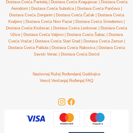
Dostava Cveća Pantelej
|
Dostava Cveća Kragujevac
|
Dostava Cveća
Aerodrom
|
Dostava Cveća Subotica
|
Dostava Cveća Pančevo
|
Dostava Cveća Zrenjanin
|
Dostava Cveća Čačak
|
Dostava Cveća
Kraljevo
|
Dostava Cveća Novi Pazar
|
Dostava Cveća Smederevo
|
Dostava Cveća Kruševac
|
Dostava Cveća Leskovac
|
Dostava Cveća
Užice
|
Dostava Cveća Valjevo
|
Dostava Cveća Šabac
|
Dostava
Cveća Vračar
|
Dostava Cveća Stari Grad
|
Dostava Cveća Zemun
|
Dostava Cveća Palilula
|
Dostava Cveća Rakovica
|
Dostava Cveća
Savski Venac
|
Dostava Cveća Dorćol
Naslovna
|
Ruže
|
Rođendani
|
Godišnjice
Venci
|
Venčanja
|
Rođenja
|
FAQ