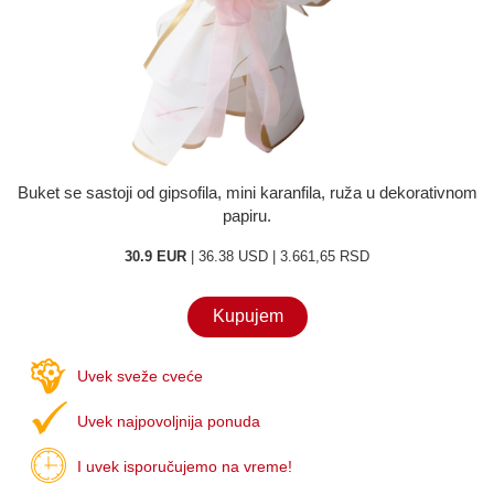
O nama
Kontakt
Buket se sastoji od gipsofila, mini karanfila, ruža u dekorativnom
papiru.
30.9 EUR
| 36.38 USD | 3.661,65 RSD
Kupujem
Uvek sveže cveće
Uvek najpovoljnija ponuda
I uvek isporučujemo na vreme!