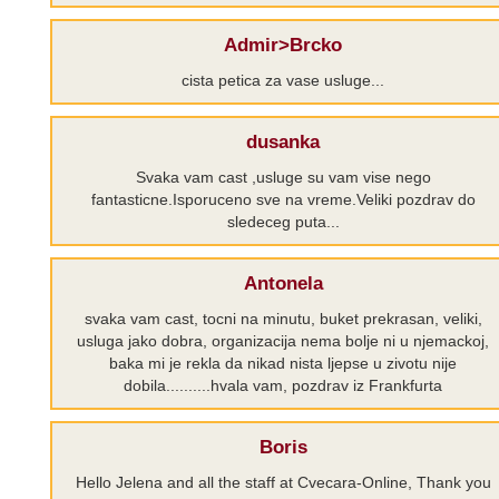
Admir>Brcko
cista petica za vase usluge...
dusanka
Svaka vam cast ,usluge su vam vise nego
fantasticne.Isporuceno sve na vreme.Veliki pozdrav do
sledeceg puta...
Antonela
svaka vam cast, tocni na minutu, buket prekrasan, veliki,
usluga jako dobra, organizacija nema bolje ni u njemackoj,
baka mi je rekla da nikad nista ljepse u zivotu nije
dobila..........hvala vam, pozdrav iz Frankfurta
Boris
Hello Jelena and all the staff at Cvecara-Online, Thank you