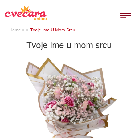
Home
Toggle
navigat
Ruže
Home >
>
Tvoje Ime U Mom Srcu
Rođendan
Tvoje ime u mom srcu
Godišnjice
Venci
Venčanja
Rođenja
___
Uputstvo
Uslovi
Komentari