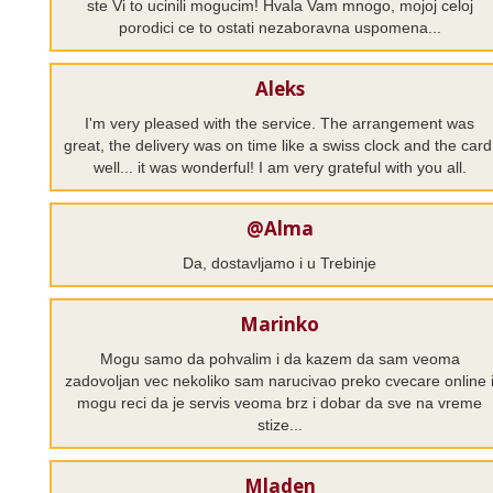
ste Vi to ucinili mogucim! Hvala Vam mnogo, mojoj celoj
porodici ce to ostati nezaboravna uspomena...
Aleks
I'm very pleased with the service. The arrangement was
great, the delivery was on time like a swiss clock and the card
well... it was wonderful! I am very grateful with you all.
@Alma
Da, dostavljamo i u Trebinje
Marinko
Mogu samo da pohvalim i da kazem da sam veoma
zadovoljan vec nekoliko sam narucivao preko cvecare online 
mogu reci da je servis veoma brz i dobar da sve na vreme
stize...
Mladen