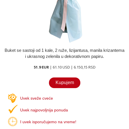
O nama
Kontakt
Buket se sastoji od 1 kale, 2 ruže, lizijantusa, manila krizantema
i ukrasnog zelenila u dekorativnom papiru.
51.9 EUR
| 61.10 USD | 6.150,15 RSD
Kupujem
Uvek sveže cveće
Uvek najpovoljnija ponuda
I uvek isporučujemo na vreme!