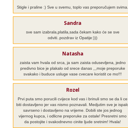
Stigle i praline :) Sve u svemu, toplo vas preporučujem svima
Sandra
sve sam izabrala,platila,sada čekam kako će se sve
odviti..pozdrav iz Opatije:)))
Natasha
zaista vam hvala od srca, ja sam zaista odusevljena, jedno
predivno bice je plakalo od srece danas ,,,moje preporuke
svakako i buduce usluge vase cvecare koristit ce mo!!!
Rozel
Prvi puta smo porucili cvijece kod vas i brinuli smo se da li ce
biti dostavljeno jer vas nismo poznavali. Medjutim sve je ispal
savrseno i dostavljeno na vrijeme. Dobili ste jos jednog
vijernog kupca, i odlicne preporuke za ostale! Presretni smo
da postojite i svakodnevno cinite ljude sretnim! Hvala!