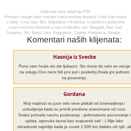
Istaknuta cena uključuje PDV
Koristeći usluge naše cvećare cveće možete dostaviti u bilo koje mesto
u Srbiji, Crnoj Gori, BiH, Makedonii i Hrvatskoj. U sledećim gradovima
cveće možemo dostaviti u roku d nekoliko sati: Beograd, Novi Sad,
Sarajevo, Niš, Banja Luka, Kragujevac, Zagreb, Podgorica, Skoplje....
Komentari naših klijenata:
Hasnija iz Svecke
Puno vam hvala sto ste ljubazni. Sto moze da vam se veruje
na uslugu.Ovo nece biti prvi put i poslednj.Hvala jos jednom
na poverenju.
Gordana
Moji najdrazi su juce celo vece plakali od iznenadjenja i
uzbudjenja kada su primili predivne aranzmane od ruza.
Svaka pohvala nacinu poslovanja - jednostavno porucivanje i
uplata, isporuka tacna kao svajcarski sat! :-) Nije lako
obradovati najmilije kada je covek 1.500 km daleko od njih, al