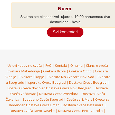
Noemi
Stvarno ste ekspeditivni- ujutro u 10.00 naruceno/u dva
dostavljeno - hvala
Svi komentari
Uslovi kupovine cveća
|
FAQ
|
Kontakt
|
O nama
|
Članci o cveću
Cvekara Makedonija
|
Cvekara Bitola
|
Cvekara Ohrid
|
Cvecara
Skoplje
|
Cvekara Skopje
|
Cvecara Nis
Cvecara Novi Sad
|
Cvecara
u Beogradu
|
Isporuka Cveca Beograd
|
Dostava Cveca Beograd
|
Dostava Cveca Novi Sad
Dostava Cveća Novi Beograd
|
Dostava
Cveća Voždovac
|
Dostava Cveća Zvezdara
|
Dostava Cveća
Čukarica
|
Svadbeno Cveće Beograd
|
Cveće za 8. Mart
|
Cveće za
Rođendan
Dostava Cveća Liman
|
Dostava Cveća Detelinara
|
Dostava Cveća Novo Naselje
|
Dostava Cveća Petrovaradin
|