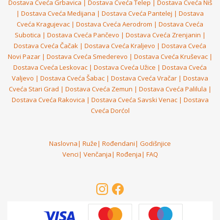
Dostava Cveća Grbavica
|
Dostava Cveća Telep
|
Dostava Cveća Niš
|
Dostava Cveća Medijana
|
Dostava Cveća Pantelej
|
Dostava
Cveća Kragujevac
|
Dostava Cveća Aerodrom
|
Dostava Cveća
Subotica
|
Dostava Cveća Pančevo
|
Dostava Cveća Zrenjanin
|
Dostava Cveća Čačak
|
Dostava Cveća Kraljevo
|
Dostava Cveća
Novi Pazar
|
Dostava Cveća Smederevo
|
Dostava Cveća Kruševac
|
Dostava Cveća Leskovac
|
Dostava Cveća Užice
|
Dostava Cveća
Valjevo
|
Dostava Cveća Šabac
|
Dostava Cveća Vračar
|
Dostava
Cveća Stari Grad
|
Dostava Cveća Zemun
|
Dostava Cveća Palilula
|
Dostava Cveća Rakovica
|
Dostava Cveća Savski Venac
|
Dostava
Cveća Dorćol
Naslovna
|
Ruže
|
Rođendani
|
Godišnjice
Venci
|
Venčanja
|
Rođenja
|
FAQ