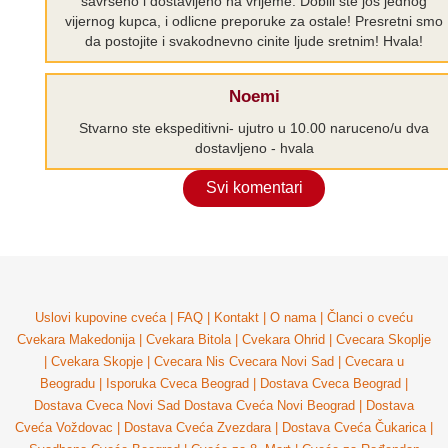
savrseno i dostavljeno na vrijeme. Dobili ste jos jednog
vijernog kupca, i odlicne preporuke za ostale! Presretni smo
da postojite i svakodnevno cinite ljude sretnim! Hvala!
Noemi
Stvarno ste ekspeditivni- ujutro u 10.00 naruceno/u dva
dostavljeno - hvala
Svi komentari
Uslovi kupovine cveća
|
FAQ
|
Kontakt
|
O nama
|
Članci o cveću
Cvekara Makedonija
|
Cvekara Bitola
|
Cvekara Ohrid
|
Cvecara Skoplje
|
Cvekara Skopje
|
Cvecara Nis
Cvecara Novi Sad
|
Cvecara u
Beogradu
|
Isporuka Cveca Beograd
|
Dostava Cveca Beograd
|
Dostava Cveca Novi Sad
Dostava Cveća Novi Beograd
|
Dostava
Cveća Voždovac
|
Dostava Cveća Zvezdara
|
Dostava Cveća Čukarica
|