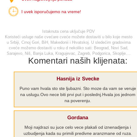
I uvek isporučujemo na vreme!
Istaknuta cena uključuje PDV
Koristeći usluge naše cvećare cveće možete dostaviti u bilo koje mesto
u Srbiji, Crnoj Gori, BiH, Makedonii i Hrvatskoj. U sledećim gradovima
cveće možemo dostaviti u roku d nekoliko sati: Beograd, Novi Sad,
Sarajevo, Niš, Banja Luka, Kragujevac, Zagreb, Podgorica, Skoplje....
Komentari naših klijenata:
Hasnija iz Svecke
Puno vam hvala sto ste ljubazni. Sto moze da vam se veruje
na uslugu.Ovo nece biti prvi put i poslednj.Hvala jos jednom
na poverenju.
Gordana
Moji najdrazi su juce celo vece plakali od iznenadjenja i
uzbudjenja kada su primili predivne aranzmane od ruza.