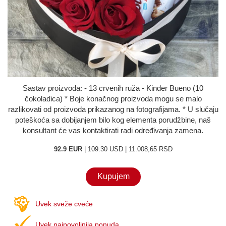
O nama
Kontakt
Sastav proizvoda: - 13 crvenih ruža - Kinder Bueno (10
čokoladica) * Boje konačnog proizvoda mogu se malo
razlikovati od proizvoda prikazanog na fotografijama. * U slučaju
poteškoća sa dobijanjem bilo kog elementa porudžbine, naš
konsultant će vas kontaktirati radi određivanja zamena.
92.9 EUR
| 109.30 USD | 11.008,65 RSD
Kupujem
Uvek sveže cveće
Uvek najpovoljnija ponuda