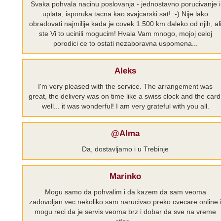
Svaka pohvala nacinu poslovanja - jednostavno porucivanje i
uplata, isporuka tacna kao svajcarski sat! :-) Nije lako
obradovati najmilije kada je covek 1.500 km daleko od njih, al
ste Vi to ucinili mogucim! Hvala Vam mnogo, mojoj celoj
porodici ce to ostati nezaboravna uspomena...
Aleks
I'm very pleased with the service. The arrangement was
great, the delivery was on time like a swiss clock and the card
well... it was wonderful! I am very grateful with you all.
@Alma
Da, dostavljamo i u Trebinje
Marinko
Mogu samo da pohvalim i da kazem da sam veoma
zadovoljan vec nekoliko sam narucivao preko cvecare online 
mogu reci da je servis veoma brz i dobar da sve na vreme