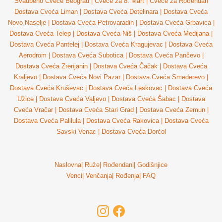
Svadbeno Cveće Beograd
|
Cveće za 8. Mart
|
Cveće za Rođendan
Dostava Cveća Liman
|
Dostava Cveća Detelinara
|
Dostava Cveća
Novo Naselje
|
Dostava Cveća Petrovaradin
|
Dostava Cveća Grbavica
|
Dostava Cveća Telep
|
Dostava Cveća Niš
|
Dostava Cveća Medijana
|
Dostava Cveća Pantelej
|
Dostava Cveća Kragujevac
|
Dostava Cveća
Aerodrom
|
Dostava Cveća Subotica
|
Dostava Cveća Pančevo
|
Dostava Cveća Zrenjanin
|
Dostava Cveća Čačak
|
Dostava Cveća
Kraljevo
|
Dostava Cveća Novi Pazar
|
Dostava Cveća Smederevo
|
Dostava Cveća Kruševac
|
Dostava Cveća Leskovac
|
Dostava Cveća
Užice
|
Dostava Cveća Valjevo
|
Dostava Cveća Šabac
|
Dostava
Cveća Vračar
|
Dostava Cveća Stari Grad
|
Dostava Cveća Zemun
|
Dostava Cveća Palilula
|
Dostava Cveća Rakovica
|
Dostava Cveća
Savski Venac
|
Dostava Cveća Dorćol
Naslovna
|
Ruže
|
Rođendani
|
Godišnjice
Venci
|
Venčanja
|
Rođenja
|
FAQ