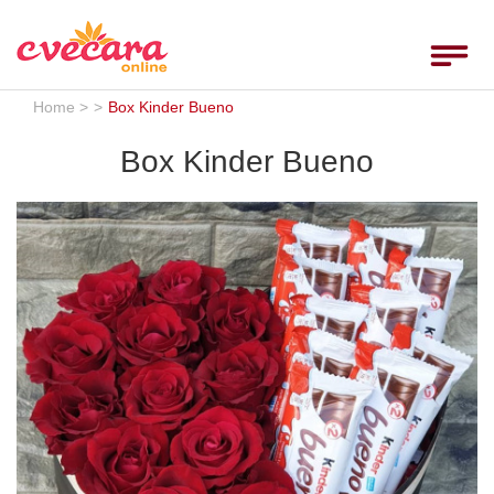
Home
Toggle
navigat
Ruže
Home >
>
Box Kinder Bueno
Rođendan
Box Kinder Bueno
Godišnjice
Venci
Venčanja
Rođenja
___
Uputstvo
Uslovi
Komentari