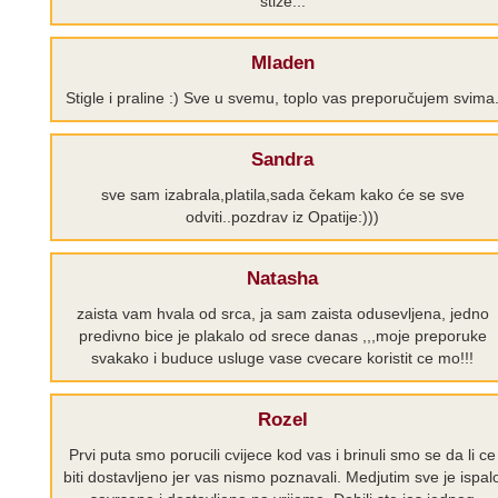
stize...
Mladen
Stigle i praline :) Sve u svemu, toplo vas preporučujem svima
Sandra
sve sam izabrala,platila,sada čekam kako će se sve
odviti..pozdrav iz Opatije:)))
Natasha
zaista vam hvala od srca, ja sam zaista odusevljena, jedno
predivno bice je plakalo od srece danas ,,,moje preporuke
svakako i buduce usluge vase cvecare koristit ce mo!!!
Rozel
Prvi puta smo porucili cvijece kod vas i brinuli smo se da li ce
biti dostavljeno jer vas nismo poznavali. Medjutim sve je ispal