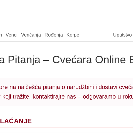
n
Venci
Venčanja
Rođenja
Korpe
Uputstvo
a Pitanja – Cvećara Online
ore na najčešća pitanja o narudžbini i dostavi cveć
koji tražite, kontaktirajte nas – odgovaramo u ro
PLAĆANJE