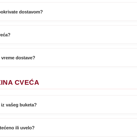
pokrivate dostavom?
veća?
u vreme dostave?
ŽINA CVEĆA
 iz vašeg buketa?
tećeno ili uvelo?