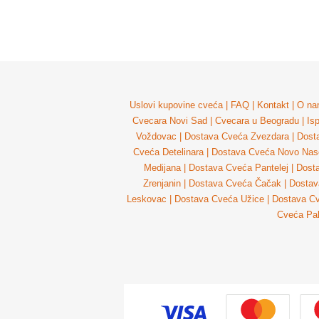
Uslovi kupovine cveća
|
FAQ
|
Kontakt
|
O na
Cvecara Novi Sad
|
Cvecara u Beogradu
|
Is
Voždovac
|
Dostava Cveća Zvezdara
|
Dost
Cveća Detelinara
|
Dostava Cveća Novo Nase
Medijana
|
Dostava Cveća Pantelej
|
Dost
Zrenjanin
|
Dostava Cveća Čačak
|
Dostav
Leskovac
|
Dostava Cveća Užice
|
Dostava Cv
Cveća Pal