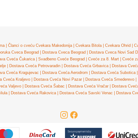
ma
|
Članci o cveću
Cvekara Makedonija
|
Cvekara Bitola
|
Cvekara Ohrid
|
Cv
poruka Cveca Beograd
|
Dostava Cveca Beograd
|
Dostava Cveca Novi Sad
D
ava Cveća Čukarica
|
Svadbeno Cveće Beograd
|
Cveće za 8. Mart
|
Cveće z
lje
|
Dostava Cveća Petrovaradin
|
Dostava Cveća Grbavica
|
Dostava Cveća
ava Cveća Kragujevac
|
Dostava Cveća Aerodrom
|
Dostava Cveća Subotica
|
a Cveća Kraljevo
|
Dostava Cveća Novi Pazar
|
Dostava Cveća Smederevo
|
eća Valjevo
|
Dostava Cveća Šabac
|
Dostava Cveća Vračar
|
Dostava Cveća
ilula
|
Dostava Cveća Rakovica
|
Dostava Cveća Savski Venac
|
Dostava Cv