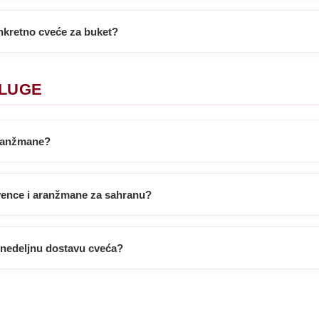
nkretno cveće za buket?
SLUGE
aranžmane?
 vence i aranžmane za sahranu?
a nedeljnu dostavu cveća?