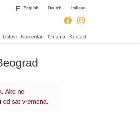
Home
Ruže
Rođendan
English
Deutch
Italiano
Godišnjice
Venci
Venčanja
Rođenja
___
Uputstvo
Uslovi
Komentari
Uslovi
Komentari
O nama
Kontakt
O nama
Kontakt
 Beograd
a. Ako ne
ku od sat vremena.