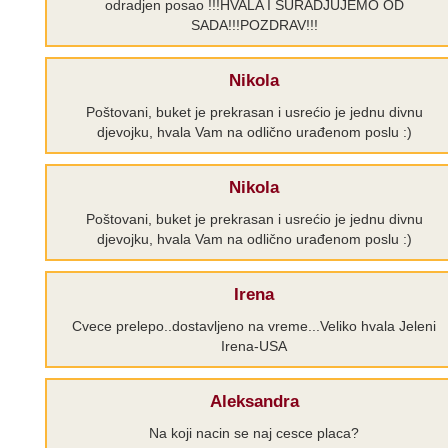
odradjen posao !!!HVALA I SURADJUJEMO OD
SADA!!!POZDRAV!!!
Nikola
Poštovani, buket je prekrasan i usrećio je jednu divnu
djevojku, hvala Vam na odlično urađenom poslu :)
Nikola
Poštovani, buket je prekrasan i usrećio je jednu divnu
djevojku, hvala Vam na odlično urađenom poslu :)
Irena
Cvece prelepo..dostavljeno na vreme...Veliko hvala Jeleni
Irena-USA
Aleksandra
Na koji nacin se naj cesce placa?