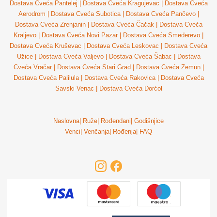
Dostava Cveća Pantelej
|
Dostava Cveća Kragujevac
|
Dostava Cveća
Aerodrom
|
Dostava Cveća Subotica
|
Dostava Cveća Pančevo
|
Dostava Cveća Zrenjanin
|
Dostava Cveća Čačak
|
Dostava Cveća
Kraljevo
|
Dostava Cveća Novi Pazar
|
Dostava Cveća Smederevo
|
Dostava Cveća Kruševac
|
Dostava Cveća Leskovac
|
Dostava Cveća
Užice
|
Dostava Cveća Valjevo
|
Dostava Cveća Šabac
|
Dostava
Cveća Vračar
|
Dostava Cveća Stari Grad
|
Dostava Cveća Zemun
|
Dostava Cveća Palilula
|
Dostava Cveća Rakovica
|
Dostava Cveća
Savski Venac
|
Dostava Cveća Dorćol
Naslovna
|
Ruže
|
Rođendani
|
Godišnjice
Venci
|
Venčanja
|
Rođenja
|
FAQ