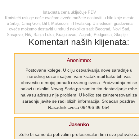
Istaknuta cena uključuje PDV
Koristeći usluge naše cvećare cveće možete dostaviti u bilo koje mesto
u Srbiji, Crnoj Gori, BiH, Makedonii i Hrvatskoj. U sledećim gradovima
cveće možemo dostaviti u roku d nekoliko sati: Beograd, Novi Sad,
Sarajevo, Niš, Banja Luka, Kragujevac, Zagreb, Podgorica, Skoplje....
Komentari naših klijenata:
Anonimno:
Postovane kolege. U cilju ostvarivanja nove saradnje u
narednoj sezoni saljem vam kratak mail kako bih vas
obavestio o mojoj ponudi rezanog cveca. Proizvodnja mi se
nalazi u okolini Novog Sada,pa samim tim dostavljanje robe
na vasu adresu nije problem. U koliko ste zainteresovani za
saradnju javite se radi blizih informacija. Srdacan pozdrav
Rasadnik cveca 064/66-86-054
Jasenko
Zelio bi samo da pohvalim profesionalan tim i sve pohvale za