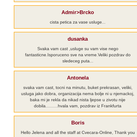
Admir>Brcko
cista petica za vase usluge...
dusanka
Svaka vam cast ,usluge su vam vise nego
fantasticne.Isporuceno sve na vreme.Veliki pozdrav do
sledeceg puta...
Antonela
svaka vam cast, tocni na minutu, buket prekrasan, veliki,
usluga jako dobra, organizacija nema bolje ni u njemackoj,
baka mi je rekla da nikad nista ljepse u zivotu nije
dobila..........hvala vam, pozdrav iz Frankfurta
Boris
Hello Jelena and all the staff at Cvecara-Online, Thank you