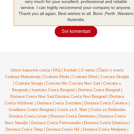
very much for your excellent, professional and reliable
service. I can highly recommend your company to anyone.
Thank you all agian, Best wishes to all. Boris ,Perth ,Western
Australia.
Svi komentari
Uslovi kupovine cveća
|
FAQ
|
Kontakt
|
O nama
|
Članci o cveću
Cvekara Makedonija
|
Cvekara Bitola
|
Cvekara Ohrid
|
Cvecara Skoplje
|
Cvekara Skopje
|
Cvecara Nis
Cvecara Novi Sad
|
Cvecara u
Beogradu
|
Isporuka Cveca Beograd
|
Dostava Cveca Beograd
|
Dostava Cveca Novi Sad
Dostava Cveća Novi Beograd
|
Dostava
Cveća Voždovac
|
Dostava Cveća Zvezdara
|
Dostava Cveća Čukarica
|
Svadbeno Cveće Beograd
|
Cveće za 8. Mart
|
Cveće za Rođendan
Dostava Cveća Liman
|
Dostava Cveća Detelinara
|
Dostava Cveća
Novo Naselje
|
Dostava Cveća Petrovaradin
|
Dostava Cveća Grbavica
|
Dostava Cveća Telep
|
Dostava Cveća Niš
|
Dostava Cveća Medijana
|