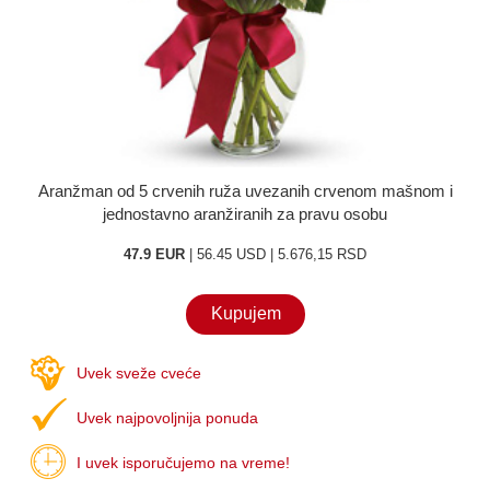
O nama
Kontakt
Aranžman od 5 crvenih ruža uvezanih crvenom mašnom i
jednostavno aranžiranih za pravu osobu
47.9 EUR
| 56.45 USD | 5.676,15 RSD
Kupujem
Uvek sveže cveće
Uvek najpovoljnija ponuda
I uvek isporučujemo na vreme!