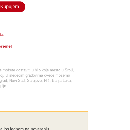
Kupujem
da
 vreme!
možete dostaviti u bilo koje mesto u Srbiji,
tskoj. U sledećim gradovima cveće možemo
ograd, Novi Sad, Sarajevo, Niš, Banja Luka,
lje....
la jos jednom na poverenju.