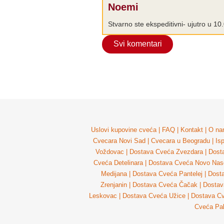
Noemi
Stvarno ste ekspeditivni- ujutro u 1
Svi komentari
Uslovi kupovine cveća
|
FAQ
|
Kontakt
|
O na
Cvecara Novi Sad
|
Cvecara u Beogradu
|
Is
Voždovac
|
Dostava Cveća Zvezdara
|
Dost
Cveća Detelinara
|
Dostava Cveća Novo Nase
Medijana
|
Dostava Cveća Pantelej
|
Dost
Zrenjanin
|
Dostava Cveća Čačak
|
Dostav
Leskovac
|
Dostava Cveća Užice
|
Dostava Cv
Cveća Pal