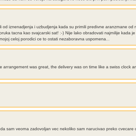
ali od iznenadjenja i uzbudjenja kada su primili predivne aranzmane od
ruka tacna kao svajcarski sat! :-) Nije lako obradovati najmilije kada je
ojoj celoj porodici ce to ostati nezaboravna uspomena...
e arrangement was great, the delivery was on time like a swiss clock and
a sam veoma zadovoljan vec nekoliko sam narucivao preko cvecare onl