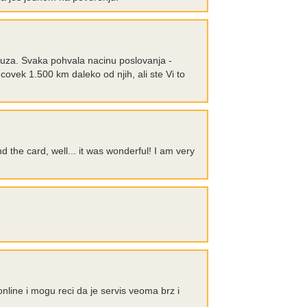
 ruza. Svaka pohvala nacinu poslovanja -
 covek 1.500 km daleko od njih, ali ste Vi to
 the card, well... it was wonderful! I am very
ine i mogu reci da je servis veoma brz i