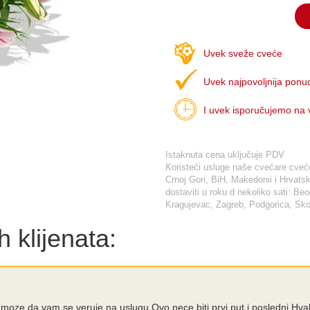
Uvek sveže cveće
Uvek najpovoljnija ponu
I uvek isporučujemo na
Istaknuta cena uključuje PDV
Koristeći usluge naše cvećare cveće 
Crnoj Gori, BiH, Makedonii i Hrva
dostaviti u roku d nekoliko sati: Be
Kragujevac, Zagreb, Podgorica, Skop
 klijenata:
 moze da vam se veruje na uslugu.Ovo nece biti prvi put i poslednj.Hva