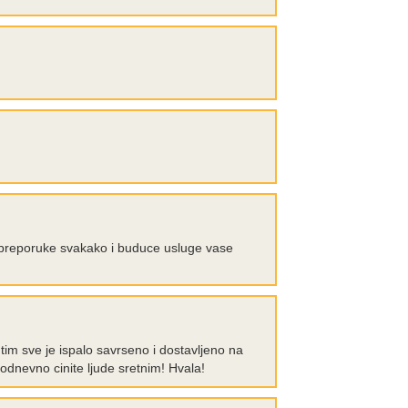
e preporuke svakako i buduce usluge vase
utim sve je ispalo savrseno i dostavljeno na
kodnevno cinite ljude sretnim! Hvala!