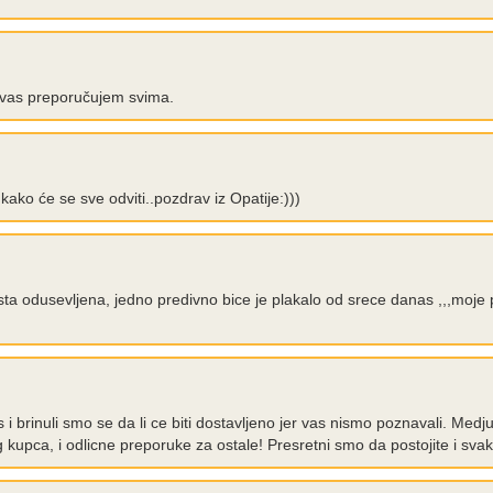
lo vas preporučujem svima.
ako će se sve odviti..pozdrav iz Opatije:)))
ista odusevljena, jedno predivno bice je plakalo od srece danas ,,,moj
s i brinuli smo se da li ce biti dostavljeno jer vas nismo poznavali. Medj
og kupca, i odlicne preporuke za ostale! Presretni smo da postojite i sva