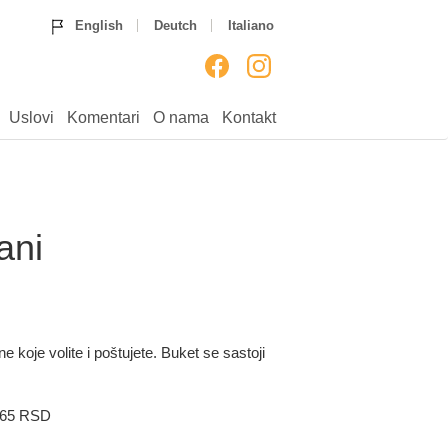
Home
Ruže
Rođendan
English
Deutch
Italiano
Godišnjice
Venci
Venčanja
Rođenja
___
Uputstvo
Uslovi
Komentari
Uslovi
Komentari
O nama
Kontakt
O nama
Kontakt
jani
ne koje volite i poštujete. Buket se sastoji
,65 RSD