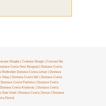
ecara Skoplje
|
Cvekara Skopje
|
Cvecara Nis
ostava Cveća Novi Beograd
|
Dostava Cveća
a Rođendan
Dostava Cveća Liman
|
Dostava
 Telep
|
Dostava Cveća Niš
|
Dostava Cveća
Dostava Cveća Pančevo
|
Dostava Cveća
Dostava Cveća Kruševac
|
Dostava Cveća
 Stari Grad
|
Dostava Cveća Zemun
|
Dostava
eća Dorćol