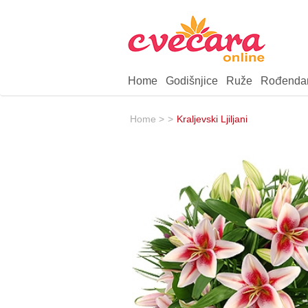
Home
Godišnjice
Ruže
Rođenda
Home >
>
Kraljevski Ljiljani