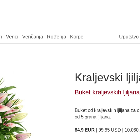
n
Venci
Venčanja
Rođenja
Korpe
Uputstvo
Kraljevski ljil
Buket kraljevskih ljiljana
Buket od kraljevskih ljiljana za o
od 5 grana ljiljana.
84.9 EUR
| 99.95 USD | 10.060