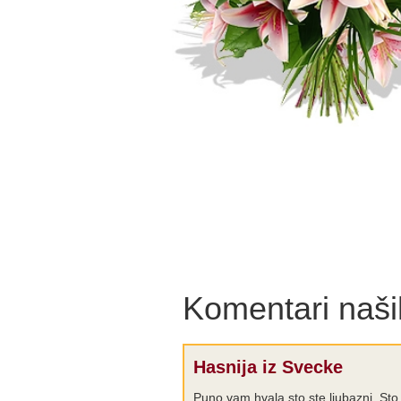
Komentari naših
Hasnija iz Svecke
Puno vam hvala sto ste ljubazni. Sto