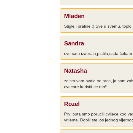
Mladen
Stigle i praline :) Sve u svemu, top
Sandra
sve sam izabrala,platila,sada čekam k
Natasha
zaista vam hvala od srca, ja sam za
cvecare koristit ce mo!!!
Rozel
Prvi puta smo porucili cvijece kod va
vrijeme. Dobili ste jos jednog vijern