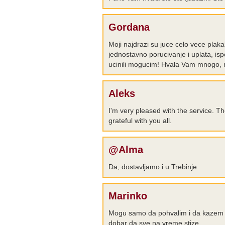
Gordana
Moji najdrazi su juce celo vece plak
jednostavno porucivanje i uplata, ispo
ucinili mogucim! Hvala Vam mnogo, m
Aleks
I'm very pleased with the service. Th
grateful with you all.
@Alma
Da, dostavljamo i u Trebinje
Marinko
Mogu samo da pohvalim i da kazem d
dobar da sve na vreme stize...