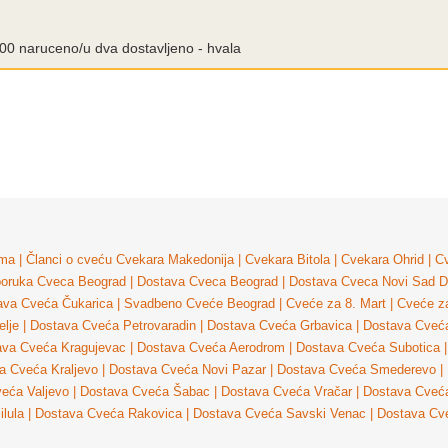
0.00 naruceno/u dva dostavljeno - hvala
ma
|
Članci o cveću
Cvekara Makedonija
|
Cvekara Bitola
|
Cvekara Ohrid
|
Cv
poruka Cveca Beograd
|
Dostava Cveca Beograd
|
Dostava Cveca Novi Sad
D
ava Cveća Čukarica
|
Svadbeno Cveće Beograd
|
Cveće za 8. Mart
|
Cveće z
lje
|
Dostava Cveća Petrovaradin
|
Dostava Cveća Grbavica
|
Dostava Cveća
ava Cveća Kragujevac
|
Dostava Cveća Aerodrom
|
Dostava Cveća Subotica
|
a Cveća Kraljevo
|
Dostava Cveća Novi Pazar
|
Dostava Cveća Smederevo
|
eća Valjevo
|
Dostava Cveća Šabac
|
Dostava Cveća Vračar
|
Dostava Cveća
ilula
|
Dostava Cveća Rakovica
|
Dostava Cveća Savski Venac
|
Dostava Cv