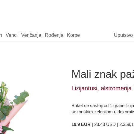
n
Venci
Venčanja
Rođenja
Korpe
Uputstvo
Mali znak pa
Lizijantusi, alstromerija 
Buket se sastoji od 1 grane lizij
sezonskim zelenilom u dekorati
19.9 EUR
| 23.43 USD | 2.358,