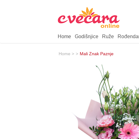
Home
Godišnjice
Ruže
Rođenda
Home >
>
Mali Znak Paznje