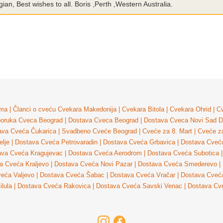
an, Best wishes to all. Boris ,Perth ,Western Australia.
ma
|
Članci o cveću
Cvekara Makedonija
|
Cvekara Bitola
|
Cvekara Ohrid
|
Cv
poruka Cveca Beograd
|
Dostava Cveca Beograd
|
Dostava Cveca Novi Sad
D
ava Cveća Čukarica
|
Svadbeno Cveće Beograd
|
Cveće za 8. Mart
|
Cveće z
lje
|
Dostava Cveća Petrovaradin
|
Dostava Cveća Grbavica
|
Dostava Cveća
ava Cveća Kragujevac
|
Dostava Cveća Aerodrom
|
Dostava Cveća Subotica
|
a Cveća Kraljevo
|
Dostava Cveća Novi Pazar
|
Dostava Cveća Smederevo
|
eća Valjevo
|
Dostava Cveća Šabac
|
Dostava Cveća Vračar
|
Dostava Cveća
ilula
|
Dostava Cveća Rakovica
|
Dostava Cveća Savski Venac
|
Dostava Cv