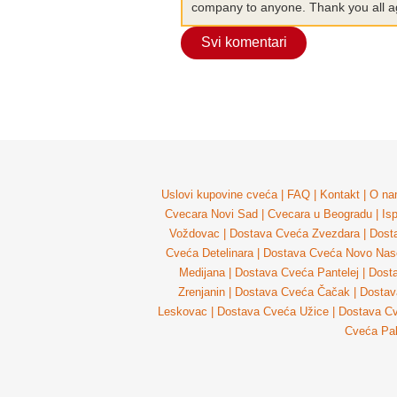
company to anyone. Thank you all agi
Svi komentari
Uslovi kupovine cveća
|
FAQ
|
Kontakt
|
O na
Cvecara Novi Sad
|
Cvecara u Beogradu
|
Is
Voždovac
|
Dostava Cveća Zvezdara
|
Dost
Cveća Detelinara
|
Dostava Cveća Novo Nase
Medijana
|
Dostava Cveća Pantelej
|
Dost
Zrenjanin
|
Dostava Cveća Čačak
|
Dostav
Leskovac
|
Dostava Cveća Užice
|
Dostava Cv
Cveća Pal