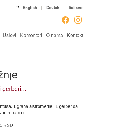
Home
Ruže
Rođendan
English
Deutch
Italiano
Godišnjice
Venci
Venčanja
Rođenja
___
Uputstvo
Uslovi
Komentari
Uslovi
Komentari
O nama
Kontakt
O nama
Kontakt
žnje
i gerberi...
antusa, 1 grana alstromerije i 1 gerber sa
vnom papiru.
15 RSD