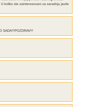
U koliko ste zainteresovani za saradnju javite
 OD SADA!!!POZDRAV!!!