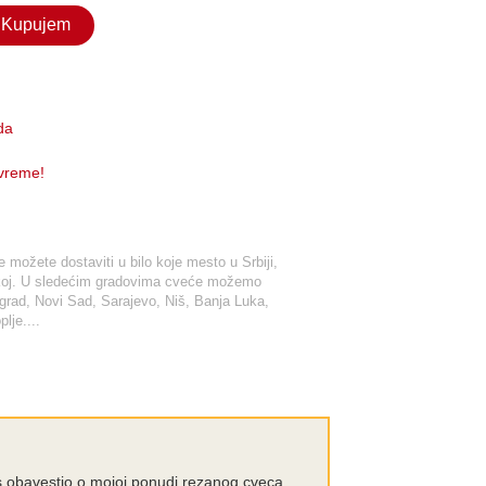
Kupujem
da
 vreme!
možete dostaviti u bilo koje mesto u Srbiji,
tskoj. U sledećim gradovima cveće možemo
ograd, Novi Sad, Sarajevo, Niš, Banja Luka,
lje....
s obavestio o mojoj ponudi rezanog cveca.