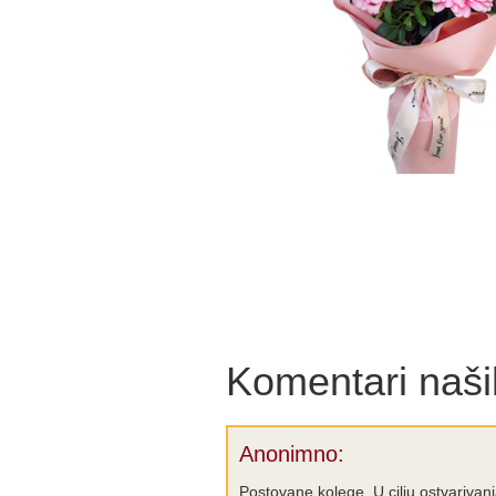
Komentari naših
Anonimno:
Postovane kolege. U cilju ostvariva