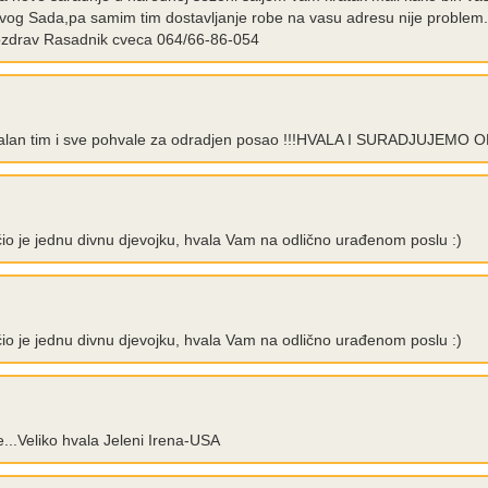
ovog Sada,pa samim tim dostavljanje robe na vasu adresu nije problem. 
 pozdrav Rasadnik cveca 064/66-86-054
onalan tim i sve pohvale za odradjen posao !!!HVALA I SURADJUJEMO
ćio je jednu divnu djevojku, hvala Vam na odlično urađenom poslu :)
ćio je jednu divnu djevojku, hvala Vam na odlično urađenom poslu :)
...Veliko hvala Jeleni Irena-USA