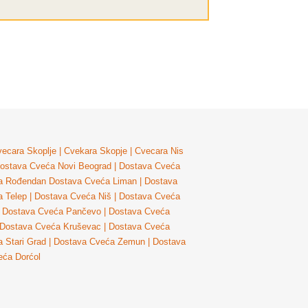
ecara Skoplje
|
Cvekara Skopje
|
Cvecara Nis
ostava Cveća Novi Beograd
|
Dostava Cveća
a Rođendan
Dostava Cveća Liman
|
Dostava
 Telep
|
Dostava Cveća Niš
|
Dostava Cveća
Dostava Cveća Pančevo
|
Dostava Cveća
Dostava Cveća Kruševac
|
Dostava Cveća
 Stari Grad
|
Dostava Cveća Zemun
|
Dostava
eća Dorćol