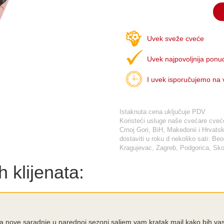
Uvek sveže cveće
Uvek najpovoljnija ponu
I uvek isporučujemo na
Istaknuta cena uključuje PDV
Koristeći usluge naše cvećare cveće 
Crnoj Gori, BiH, Makedonii i Hrva
dostaviti u roku d nekoliko sati: Be
Kragujevac, Zagreb, Podgorica, Skop
 klijenata:
nja nove saradnje u narednoj sezoni saljem vam kratak mail kako bih va