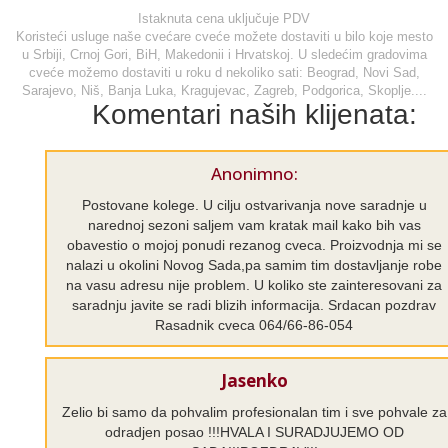
Istaknuta cena uključuje PDV
Koristeći usluge naše cvećare cveće možete dostaviti u bilo koje mesto
u Srbiji, Crnoj Gori, BiH, Makedonii i Hrvatskoj. U sledećim gradovima
cveće možemo dostaviti u roku d nekoliko sati: Beograd, Novi Sad,
Sarajevo, Niš, Banja Luka, Kragujevac, Zagreb, Podgorica, Skoplje....
Komentari naših klijenata:
Anonimno:
Postovane kolege. U cilju ostvarivanja nove saradnje u
narednoj sezoni saljem vam kratak mail kako bih vas
obavestio o mojoj ponudi rezanog cveca. Proizvodnja mi se
nalazi u okolini Novog Sada,pa samim tim dostavljanje robe
na vasu adresu nije problem. U koliko ste zainteresovani za
saradnju javite se radi blizih informacija. Srdacan pozdrav
Rasadnik cveca 064/66-86-054
Jasenko
Zelio bi samo da pohvalim profesionalan tim i sve pohvale za
odradjen posao !!!HVALA I SURADJUJEMO OD