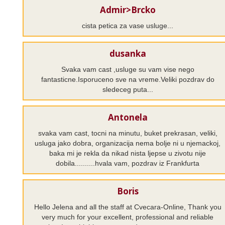
Admir>Brcko
cista petica za vase usluge...
dusanka
Svaka vam cast ,usluge su vam vise nego
fantasticne.Isporuceno sve na vreme.Veliki pozdrav do
sledeceg puta...
Antonela
svaka vam cast, tocni na minutu, buket prekrasan, veliki,
usluga jako dobra, organizacija nema bolje ni u njemackoj,
baka mi je rekla da nikad nista ljepse u zivotu nije
dobila..........hvala vam, pozdrav iz Frankfurta
Boris
Hello Jelena and all the staff at Cvecara-Online, Thank you
very much for your excellent, professional and reliable