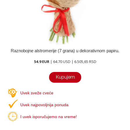
O nama
Kontakt
Raznobojne alstromerije (7 grana) u dekorativnom papiru.
54.9 EUR
| 64.70 USD | 6.505,65 RSD
Kupujem
Uvek sveže cveće
Uvek najpovoljnija ponuda
I uvek isporučujemo na vreme!