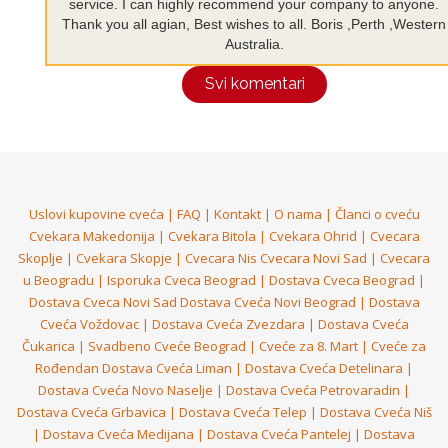
service. I can highly recommend your company to anyone.
Thank you all agian, Best wishes to all. Boris ,Perth ,Western
Australia.
Svi komentari
Uslovi kupovine cveća
|
FAQ
|
Kontakt
|
O nama
|
Članci o cveću
Cvekara Makedonija
|
Cvekara Bitola
|
Cvekara Ohrid
|
Cvecara
Skoplje
|
Cvekara Skopje
|
Cvecara Nis
Cvecara Novi Sad
|
Cvecara
u Beogradu
|
Isporuka Cveca Beograd
|
Dostava Cveca Beograd
|
Dostava Cveca Novi Sad
Dostava Cveća Novi Beograd
|
Dostava
Cveća Voždovac
|
Dostava Cveća Zvezdara
|
Dostava Cveća
Čukarica
|
Svadbeno Cveće Beograd
|
Cveće za 8. Mart
|
Cveće za
Rođendan
Dostava Cveća Liman
|
Dostava Cveća Detelinara
|
Dostava Cveća Novo Naselje
|
Dostava Cveća Petrovaradin
|
Dostava Cveća Grbavica
|
Dostava Cveća Telep
|
Dostava Cveća Niš
|
Dostava Cveća Medijana
|
Dostava Cveća Pantelej
|
Dostava