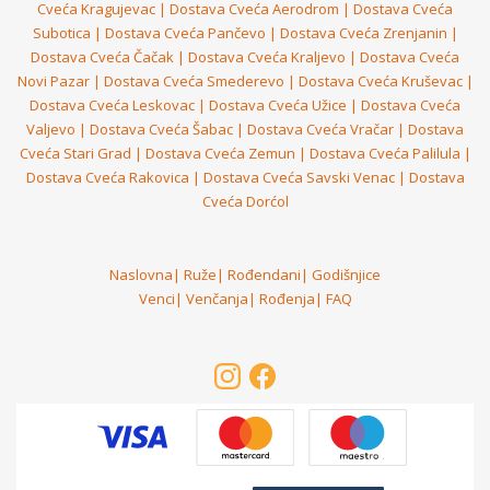
Cveća Kragujevac
|
Dostava Cveća Aerodrom
|
Dostava Cveća
Subotica
|
Dostava Cveća Pančevo
|
Dostava Cveća Zrenjanin
|
Dostava Cveća Čačak
|
Dostava Cveća Kraljevo
|
Dostava Cveća
Novi Pazar
|
Dostava Cveća Smederevo
|
Dostava Cveća Kruševac
|
Dostava Cveća Leskovac
|
Dostava Cveća Užice
|
Dostava Cveća
Valjevo
|
Dostava Cveća Šabac
|
Dostava Cveća Vračar
|
Dostava
Cveća Stari Grad
|
Dostava Cveća Zemun
|
Dostava Cveća Palilula
|
Dostava Cveća Rakovica
|
Dostava Cveća Savski Venac
|
Dostava
Cveća Dorćol
Naslovna
|
Ruže
|
Rođendani
|
Godišnjice
Venci
|
Venčanja
|
Rođenja
|
FAQ