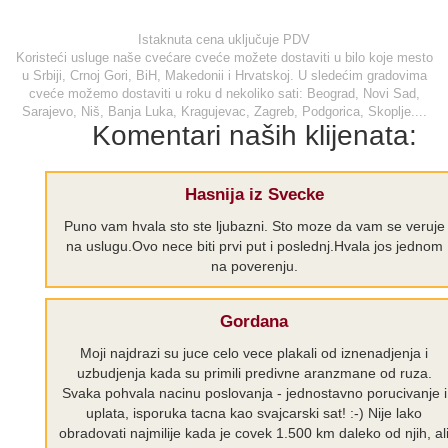
Istaknuta cena uključuje PDV
Koristeći usluge naše cvećare cveće možete dostaviti u bilo koje mesto
u Srbiji, Crnoj Gori, BiH, Makedonii i Hrvatskoj. U sledećim gradovima
cveće možemo dostaviti u roku d nekoliko sati: Beograd, Novi Sad,
Sarajevo, Niš, Banja Luka, Kragujevac, Zagreb, Podgorica, Skoplje....
Komentari naših klijenata:
Hasnija iz Svecke
Puno vam hvala sto ste ljubazni. Sto moze da vam se veruje
na uslugu.Ovo nece biti prvi put i poslednj.Hvala jos jednom
na poverenju.
Gordana
Moji najdrazi su juce celo vece plakali od iznenadjenja i
uzbudjenja kada su primili predivne aranzmane od ruza.
Svaka pohvala nacinu poslovanja - jednostavno porucivanje i
uplata, isporuka tacna kao svajcarski sat! :-) Nije lako
obradovati najmilije kada je covek 1.500 km daleko od njih, al