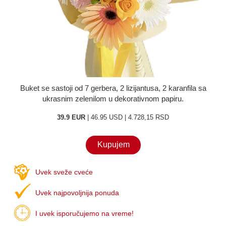
O nama
Kontakt
Buket se sastoji od 7 gerbera, 2 lizijantusa, 2 karanfila sa
ukrasnim zelenilom u dekorativnom papiru.
39.9 EUR
| 46.95 USD | 4.728,15 RSD
Kupujem
Uvek sveže cveće
Uvek najpovoljnija ponuda
I uvek isporučujemo na vreme!