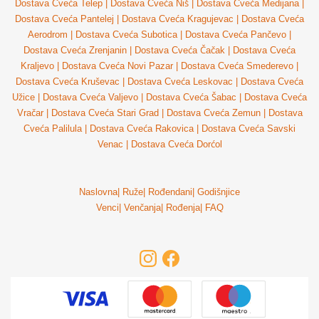
Dostava Cveća Telep
|
Dostava Cveća Niš
|
Dostava Cveća Medijana
|
Dostava Cveća Pantelej
|
Dostava Cveća Kragujevac
|
Dostava Cveća
Aerodrom
|
Dostava Cveća Subotica
|
Dostava Cveća Pančevo
|
Dostava Cveća Zrenjanin
|
Dostava Cveća Čačak
|
Dostava Cveća
Kraljevo
|
Dostava Cveća Novi Pazar
|
Dostava Cveća Smederevo
|
Dostava Cveća Kruševac
|
Dostava Cveća Leskovac
|
Dostava Cveća
Užice
|
Dostava Cveća Valjevo
|
Dostava Cveća Šabac
|
Dostava Cveća
Vračar
|
Dostava Cveća Stari Grad
|
Dostava Cveća Zemun
|
Dostava
Cveća Palilula
|
Dostava Cveća Rakovica
|
Dostava Cveća Savski
Venac
|
Dostava Cveća Dorćol
Naslovna
|
Ruže
|
Rođendani
|
Godišnjice
Venci
|
Venčanja
|
Rođenja
|
FAQ