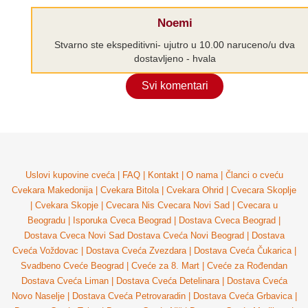
Noemi
Stvarno ste ekspeditivni- ujutro u 10.00 naruceno/u dva
dostavljeno - hvala
Svi komentari
Uslovi kupovine cveća
|
FAQ
|
Kontakt
|
O nama
|
Članci o cveću
Cvekara Makedonija
|
Cvekara Bitola
|
Cvekara Ohrid
|
Cvecara Skoplje
|
Cvekara Skopje
|
Cvecara Nis
Cvecara Novi Sad
|
Cvecara u
Beogradu
|
Isporuka Cveca Beograd
|
Dostava Cveca Beograd
|
Dostava Cveca Novi Sad
Dostava Cveća Novi Beograd
|
Dostava
Cveća Voždovac
|
Dostava Cveća Zvezdara
|
Dostava Cveća Čukarica
|
Svadbeno Cveće Beograd
|
Cveće za 8. Mart
|
Cveće za Rođendan
Dostava Cveća Liman
|
Dostava Cveća Detelinara
|
Dostava Cveća
Novo Naselje
|
Dostava Cveća Petrovaradin
|
Dostava Cveća Grbavica
|