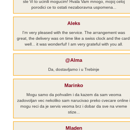
ste Vi to ucinili mogucim! Hvala Vam mnogo, mojoj celoj
porodici ce to ostati nezaboravna uspomena...
Aleks
I'm very pleased with the service. The arrangement was
great, the delivery was on time like a swiss clock and the card
well... it was wonderful! I am very grateful with you all.
@Alma
Da, dostavljamo i u Trebinje
Marinko
Mogu samo da pohvalim i da kazem da sam veoma
zadovoljan vec nekoliko sam narucivao preko cvecare online 
mogu reci da je servis veoma brz i dobar da sve na vreme
stize...
Mladen