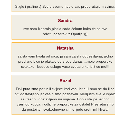
Stigle i praline :) Sve u svemu, toplo vas preporučujem svima
Sandra
sve sam izabrala,platila,sada čekam kako će se sve
odviti..pozdrav iz Opatije:)))
Natasha
zaista vam hvala od srca, ja sam zaista odusevljena, jedno
predivno bice je plakalo od srece danas ,,,moje preporuke
svakako i buduce usluge vase cvecare koristit ce mo!!!
Rozel
Prvi puta smo porucili cvijece kod vas i brinuli smo se da li ce
biti dostavljeno jer vas nismo poznavali. Medjutim sve je ispal
savrseno i dostavljeno na vrijeme. Dobili ste jos jednog
vijernog kupca, i odlicne preporuke za ostale! Presretni smo
da postojite i svakodnevno cinite ljude sretnim! Hvala!