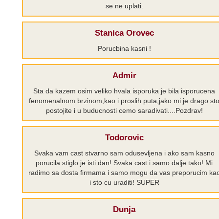
se ne uplati.
Stanica Orovec
Porucbina kasni !
Admir
Sta da kazem osim veliko hvala isporuka je bila isporucena
fenomenalnom brzinom,kao i proslih puta,jako mi je drago st
postojite i u buducnosti cemo saradivati....Pozdrav!
Todorovic
Svaka vam cast stvarno sam odusevljena i ako sam kasno
porucila stiglo je isti dan! Svaka cast i samo dalje tako! Mi
radimo sa dosta firmama i samo mogu da vas preporucim ka
i sto cu uraditi! SUPER
Dunja