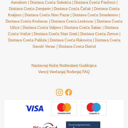
Aerodrom
|
Dostava Cveća Subotica
|
Dostava Cveća Pančevo
|
Dostava Cveća Zrenjanin
|
Dostava Cveća Čačak
|
Dostava Cveća
Kraljevo
|
Dostava Cveća Novi Pazar
|
Dostava Cveća Smederevo
|
Dostava Cveća Kruševac
|
Dostava Cveća Leskovac
|
Dostava Cveća
Užice
|
Dostava Cveća Valjevo
|
Dostava Cveća Šabac
|
Dostava
Cveća Vračar
|
Dostava Cveća Stari Grad
|
Dostava Cveća Zemun
|
Dostava Cveća Palilula
|
Dostava Cveća Rakovica
|
Dostava Cveća
Savski Venac
|
Dostava Cveća Dorćol
Naslovna
|
Ruže
|
Rođendani
|
Godišnjice
Venci
|
Venčanja
|
Rođenja
|
FAQ