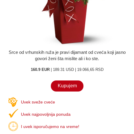
O nama
Kontakt
Srce od vrhunskih ruža je pravi dijamant od cveća koji jasno
govori ženi šta mislite ali i ko ste.
160.9 EUR
| 189.31 USD | 19.066,65 RSD
Kupujem
Uvek sveže cveće
Uvek najpovoljnija ponuda
I uvek isporučujemo na vreme!