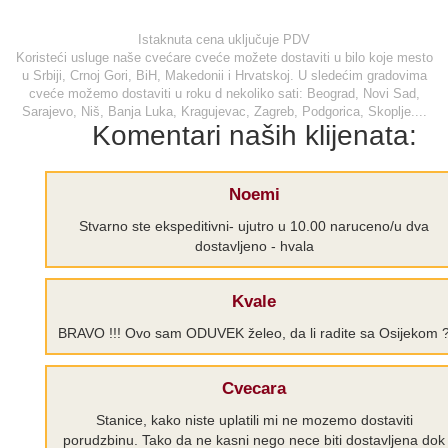
Istaknuta cena uključuje PDV
Koristeći usluge naše cvećare cveće možete dostaviti u bilo koje mesto
u Srbiji, Crnoj Gori, BiH, Makedonii i Hrvatskoj. U sledećim gradovima
cveće možemo dostaviti u roku d nekoliko sati: Beograd, Novi Sad,
Sarajevo, Niš, Banja Luka, Kragujevac, Zagreb, Podgorica, Skoplje....
Komentari naših klijenata:
Noemi
Stvarno ste ekspeditivni- ujutro u 10.00 naruceno/u dva
dostavljeno - hvala
Kvale
BRAVO !!! Ovo sam ODUVEK želeo, da li radite sa Osijekom 
Cvecara
Stanice, kako niste uplatili mi ne mozemo dostaviti
porudzbinu. Tako da ne kasni nego nece biti dostavljena dok