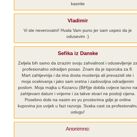
kasnite
Vladimir
Vi ste neverovatni! Hvala Vam puno jer sam uspeo da je
odusevim :)
Sefika iz Danske
Zeljela bih samo da izrazim svoju zahvalnost i odusevljenje z
profesionalno odradjen posao. Znam da je isporuka za 8.
Mart zahtjevnija i da ima dosta musterija ali prevazisli ste i
moja ocekivanja i jako sam sretna i zadovoljna odradjenim
poslom. Moja majka u Kozarcu (BiH)je dobila cvijece tacno n
zahtjevani datum i vrijeme i za takve stvari ne postoji cijena.
Posebno dole na nasim ex yu prostorima gdje je online
kupovina jos uvijek u fazi razvoja. Svaka cast za profesionaln
uslugu!
Anonimno: