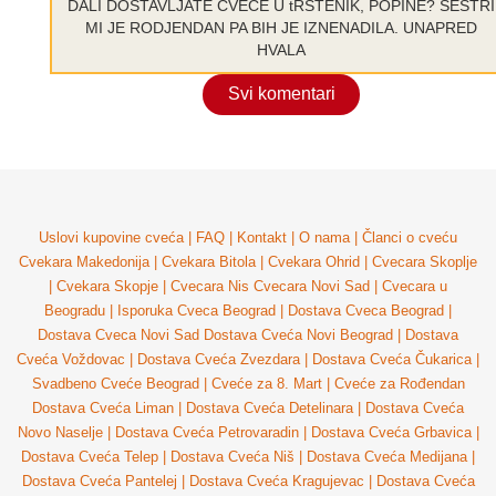
DALI DOSTAVLJATE CVECE U tRSTENIK, POPINE? SESTRI
MI JE RODJENDAN PA BIH JE IZNENADILA. UNAPRED
HVALA
Svi komentari
Uslovi kupovine cveća
|
FAQ
|
Kontakt
|
O nama
|
Članci o cveću
Cvekara Makedonija
|
Cvekara Bitola
|
Cvekara Ohrid
|
Cvecara Skoplje
|
Cvekara Skopje
|
Cvecara Nis
Cvecara Novi Sad
|
Cvecara u
Beogradu
|
Isporuka Cveca Beograd
|
Dostava Cveca Beograd
|
Dostava Cveca Novi Sad
Dostava Cveća Novi Beograd
|
Dostava
Cveća Voždovac
|
Dostava Cveća Zvezdara
|
Dostava Cveća Čukarica
|
Svadbeno Cveće Beograd
|
Cveće za 8. Mart
|
Cveće za Rođendan
Dostava Cveća Liman
|
Dostava Cveća Detelinara
|
Dostava Cveća
Novo Naselje
|
Dostava Cveća Petrovaradin
|
Dostava Cveća Grbavica
|
Dostava Cveća Telep
|
Dostava Cveća Niš
|
Dostava Cveća Medijana
|
Dostava Cveća Pantelej
|
Dostava Cveća Kragujevac
|
Dostava Cveća